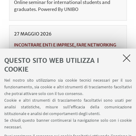
Online seminar for international students and
graduates. Powered By UNIBO
27
MAGGIO
2026
INCONTRARE ENTI E IMPRESE, FARE NETWORKING
Sincronizzare il presente: generazioni in
azienda
QUESTO SITO WEB UTILIZZA I
COOKIE
Plesso Aule Belmeloro, Via Andreatta n. 8,
Bologna
Nel nostro sito utilizziamo sia cookie tecnici necessari per il suo
Sperimenta il dialogo, accorcia le distanze e
funzionamento, sia cookie e altri strumenti di tracciamento facoltativi
trasforma la diversità generazionale in una visione
che potrai attivare solo con il tuo consenso.
condivisa
Cookie e altri strumenti di tracciamento facoltativi sono usati per
analisi statistiche, misure sull'efficacia della comunicazione
istituzionale e analisi dei comportamenti degli utenti.
Se chiudi questo banner continuerai la navigazione solo con i cookie
necessari.
1
2
4
5
6
3