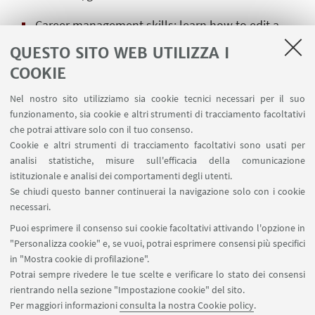
Career management skills: learn how to edit a
great CV, basic information on digital self
QUESTO SITO WEB UTILIZZA I
presentation (LinkedIn), networking, websites for
COOKIE
jobsearching.
Nel nostro sito utilizziamo sia cookie tecnici necessari per il suo
Duration: 2 hours
funzionamento, sia cookie e altri strumenti di tracciamento facoltativi
che potrai attivare solo con il tuo consenso.
Participants: max 50
Cookie e altri strumenti di tracciamento facoltativi sono usati per
analisi statistiche, misure sull'efficacia della comunicazione
If you have any special needs we kindly ask you to
istituzionale e analisi dei comportamenti degli utenti.
Se chiudi questo banner continuerai la navigazione solo con i cookie
inform us writing an email to
necessari.
orientalavoro@unibo.it
in order to create an
Puoi esprimere il consenso sui cookie facoltativi attivando l'opzione in
inclusive learning environment.
"Personalizza cookie" e, se vuoi, potrai esprimere consensi più specifici
Register on
Studenti Online
(Booking Section).
in "Mostra cookie di profilazione".
Potrai sempre rivedere le tue scelte e verificare lo stato dei consensi
rientrando nella sezione "Impostazione cookie" del sito.
Per maggiori informazioni
consulta la nostra Cookie policy
.