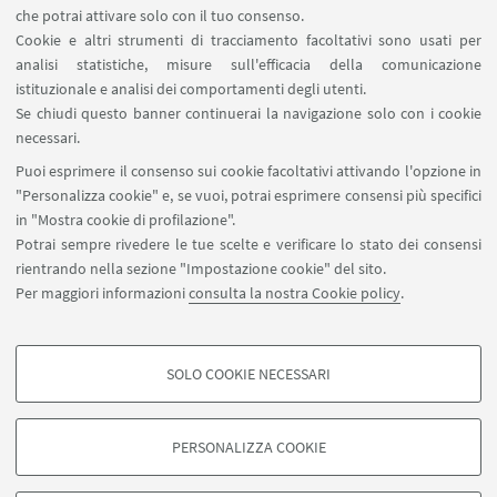
che potrai attivare solo con il tuo consenso.
Il laboratorio è in lingua italiana.
Cookie e altri strumenti di tracciamento facoltativi sono usati per
analisi statistiche, misure sull'efficacia della comunicazione
Nel caso tu non possa partecipare ti chiediamo di
istituzionale e analisi dei comportamenti degli utenti.
cancellarti per tempo, in modo da lasciare ad altre
Se chiudi questo banner continuerai la navigazione solo con i cookie
persone interessate la possibilità di iscriversi.
necessari.
Puoi esprimere il consenso sui cookie facoltativi attivando l'opzione in
Ingresso gratuito con iscrizione obbligatoria.
"Personalizza cookie" e, se vuoi, potrai esprimere consensi più specifici
Iscriviti su
Studenti online
in "Mostra cookie di profilazione".
Potrai sempre rivedere le tue scelte e verificare lo stato dei consensi
rientrando nella sezione "Impostazione cookie" del sito.
Per maggiori informazioni
consulta la nostra Cookie policy
.
SOLO COOKIE NECESSARI
Contatti
COOKIE DI PROFILAZIONE - FACOLTATIVI
Si tratta di cookie utilizzati per analizzare le caratteristiche della navigazione
PERSONALIZZA COOKIE
degli utenti, creare profili in base al loro comportamento sul sito, per analisi
di marketing.
©Copyright 2026 - ALMA MATER STUDIORUM - Università di