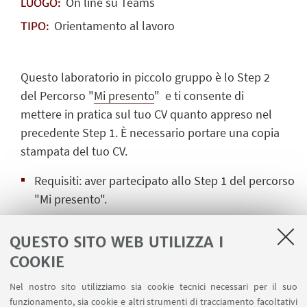
On line su Teams
LUOGO:
Orientamento al lavoro
TIPO:
Questo laboratorio in piccolo gruppo è lo Step 2
del Percorso "
Mi presento
" e ti consente di
mettere in pratica sul tuo CV quanto appreso nel
precedente Step 1. È necessario portare una copia
stampata del tuo CV.
Requisiti: aver partecipato allo Step 1 del percorso
"Mi presento".
Competenze orientative in gioco: imparare
QUESTO SITO WEB UTILIZZA I
revisionare il CV, esercitarsi per brevi
COOKIE
autopresentazioni.
Nel nostro sito utilizziamo sia cookie tecnici necessari per il suo
Partecipanti: massimo 10
funzionamento, sia cookie e altri strumenti di tracciamento facoltativi