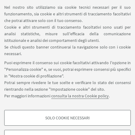
Qualunque sia la fase di studi in cui ti trovi e il
Nel nostro sito utilizziamo sia cookie tecnici necessari per il suo
livello di consapevolezza che hai rispetto al tuo
funzionamento, sia cookie e altri strumenti di tracciamento facoltativi
futuro professionale, ci sono opportunità gratuite
che potrai attivare solo con il tuo consenso.
che l'Università ha messo a punto per supportare il
Cookie e altri strumenti di tracciamento facoltativi sono usati per
tuo ingresso nel mondo del lavoro:
analisi statistiche, misure sull'efficacia della comunicazione
istituzionale e analisi dei comportamenti degli utenti.
Come prepararti
Se chiudi questo banner continuerai la navigazione solo con i cookie
necessari.
Incontrare enti e imprese
Puoi esprimere il consenso sui cookie facoltativi attivando l'opzione in
"Personalizza cookie" e, se vuoi, potrai esprimere consensi più specifici
Offerte di lavoro
in "Mostra cookie di profilazione".
Potrai sempre rivedere le tue scelte e verificare lo stato dei consensi
rientrando nella sezione "Impostazione cookie" del sito.
Per maggiori informazioni
consulta la nostra Cookie policy
.
SOLO COOKIE NECESSARI
Contatti
COOKIE DI PROFILAZIONE - FACOLTATIVI
Si tratta di cookie utilizzati per analizzare le caratteristiche della navigazione