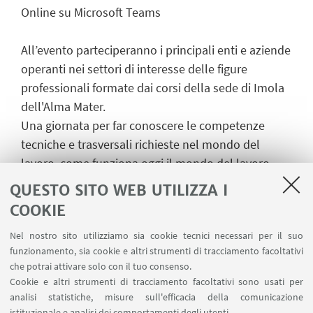
Online su Microsoft Teams
All’evento parteciperanno i principali enti e aziende
operanti nei settori di interesse delle figure
professionali formate dai corsi della sede di Imola
dell'Alma Mater.
Una giornata per far conoscere le competenze
tecniche e trasversali richieste nel mondo del
lavoro, come funziona oggi il mondo del lavoro,
quali sono le opportunità professionali di vario
QUESTO SITO WEB UTILIZZA I
tipo, ma anche cosa si pensa del futuro: il tutto
COOKIE
raccontato direttamente dalla voce delle aziende
Nel nostro sito utilizziamo sia cookie tecnici necessari per il suo
per dare spunti e per consentire di affrontare al
funzionamento, sia cookie e altri strumenti di tracciamento facoltativi
meglio la ricerca di un’occupazione.
che potrai attivare solo con il tuo consenso.
Cookie e altri strumenti di tracciamento facoltativi sono usati per
TARGET
analisi statistiche, misure sull'efficacia della comunicazione
L'evento è principalmente rivolto a studenti e
istituzionale e analisi dei comportamenti degli utenti.