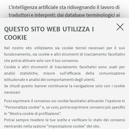
L'intelligenza artificiale sta ridisegnando il lavoro di
traduttori e interpreti: dai database terminologici ai
nuovi flussi di lavoro, cosa cambia davvero per chi
QUESTO SITO WEB UTILIZZA I
lavora con le lingue? Ne discutiamo con due
COOKIE
interpreti formate alla SSLMIT di Forlì e
professionisti dell'innovazione digitale, per un
Nel nostro sito utilizziamo sia cookie tecnici necessari per il suo
confronto concreto tra pratica linguistica e
funzionamento, sia cookie e altri strumenti di tracciamento facoltativi
che potrai attivare solo con il tuo consenso.
trasformazione tecnologica.
Cookie e altri strumenti di tracciamento facoltativi sono usati per
Ospiti:
Fonetika
e
Dinova
.
analisi statistiche, misure sull'efficacia della comunicazione
istituzionale e analisi dei comportamenti degli utenti.
Se chiudi questo banner continuerai la navigazione solo con i cookie
necessari.
ISCRIVITI QUI!
entro giovedì 09 aprile 2026 alle
Puoi esprimere il consenso sui cookie facoltativi attivando l'opzione in
13,30
"Personalizza cookie" e, se vuoi, potrai esprimere consensi più specifici
in "Mostra cookie di profilazione".
Potrai sempre rivedere le tue scelte e verificare lo stato dei consensi
rientrando nella sezione "Impostazione cookie" del sito.