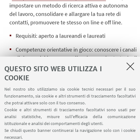
impostare un metodo di ricerca attiva e autonoma
del lavoro, consolidare e allargare la tua rete di
contatti, promuovere te stesso on line e off line.
Requisiti: aperto a laureandi e laureati
Competenze orientative in gioco: conoscere i canali
di ricerca del lavoro, ampliare le proprie strategie di
ricerca, valorizzare il proprio network.
QUESTO SITO WEB UTILIZZA I
COOKIE
Durata: 2 ore
Nel nostro sito utilizziamo sia cookie tecnici necessari per il suo
Partecipanti: massimo 100
funzionamento, sia cookie e altri strumenti di tracciamento facoltativi
che potrai attivare solo con il tuo consenso.
Il seminario è in lingua italiana.
Cookie e altri strumenti di tracciamento facoltativi sono usati per
analisi statistiche, misure sull'efficacia della comunicazione
Se hai bisogni speciali ti chiediamo di segnalarcelo
istituzionale e analisi dei comportamenti degli utenti.
in anticipo in modo da creare un ambiente
Se chiudi questo banner continuerai la navigazione solo con i cookie
inclusivo che favorisca la più ampia partecipazione.
necessari.