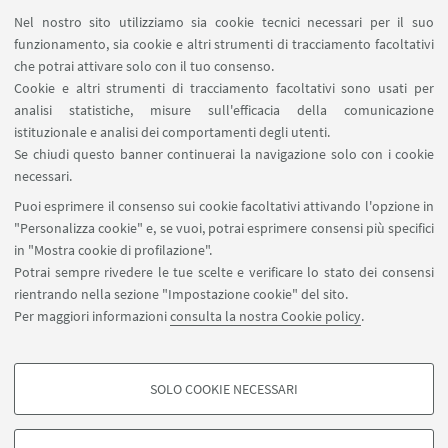
Nel nostro sito utilizziamo sia cookie tecnici necessari per il suo
funzionamento, sia cookie e altri strumenti di tracciamento facoltativi
Studenti e neolaureati potranno incontrare i
che potrai attivare solo con il tuo consenso.
Cookie e altri strumenti di tracciamento facoltativi sono usati per
referenti risorse umane e manager delle aziende
analisi statistiche, misure sull'efficacia della comunicazione
presenti, consegnare il proprio CV, scoprire le
istituzionale e analisi dei comportamenti degli utenti.
opportunità di inserimento, presentarsi e
Se chiudi questo banner continuerai la navigazione solo con i cookie
candidarsi per posizioni aperte.
necessari.
Puoi esprimere il consenso sui cookie facoltativi attivando l'opzione in
"Personalizza cookie" e, se vuoi, potrai esprimere consensi più specifici
in "Mostra cookie di profilazione".
Potrai sempre rivedere le tue scelte e verificare lo stato dei consensi
rientrando nella sezione "Impostazione cookie" del sito.
Per maggiori informazioni
consulta la nostra Cookie policy
.
SOLO COOKIE NECESSARI
Contatti
COOKIE DI PROFILAZIONE - FACOLTATIVI
Si tratta di cookie utilizzati per analizzare le caratteristiche della navigazione