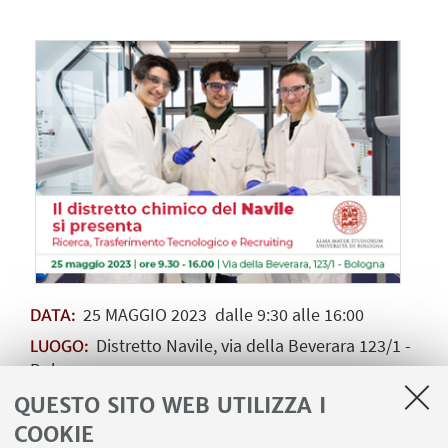
25
MAGGIO
2023
dalle 9:30 alle 16:00
DATA:
Distretto Navile, via della Beverara 123/1 -
LUOGO:
Bologna
Incontrare enti e imprese, fare networking
QUESTO SITO WEB UTILIZZA I
TIPO:
COOKIE
In presenza
TEMA: