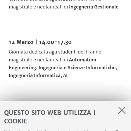
magistrale e neolaureati di
Ingegneria Gestionale
.
12 Marzo | 14.00-17.30
Giornata dedicata agli studenti del II anno
magistrale e neolaureati di
Automation
Engineering, Ingegneria e Scienze Informatiche,
Ingegneria Informatica, AI
.
19 Marzo | 14.00-17.30
QUESTO SITO WEB UTILIZZA I
Giornata dedicata agli studenti del II anno
COOKIE
magistrale e neolaureati di
Ingegneria Meccanica
.