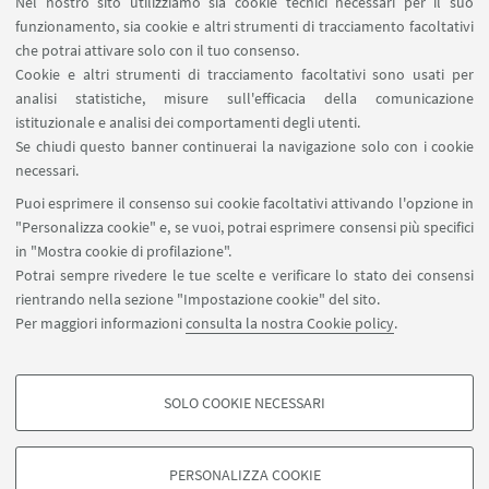
Nel nostro sito utilizziamo sia cookie tecnici necessari per il suo
funzionamento, sia cookie e altri strumenti di tracciamento facoltativi
che potrai attivare solo con il tuo consenso.
Cookie e altri strumenti di tracciamento facoltativi sono usati per
analisi statistiche, misure sull'efficacia della comunicazione
istituzionale e analisi dei comportamenti degli utenti.
Se chiudi questo banner continuerai la navigazione solo con i cookie
necessari.
Puoi esprimere il consenso sui cookie facoltativi attivando l'opzione in
PROGETTO REALIZZATO GRAZIE AI FONDI
"Personalizza cookie" e, se vuoi, potrai esprimere consensi più specifici
EUROPEI DELLA REGIONE EMILIA ROMAGNA
in "Mostra cookie di profilazione".
Potrai sempre rivedere le tue scelte e verificare lo stato dei consensi
rientrando nella sezione "Impostazione cookie" del sito.
Per maggiori informazioni
consulta la nostra Cookie policy
.
SOLO COOKIE NECESSARI
Contatti
COOKIE DI PROFILAZIONE - FACOLTATIVI
Si tratta di cookie utilizzati per analizzare le caratteristiche della navigazione
PERSONALIZZA COOKIE
degli utenti, creare profili in base al loro comportamento sul sito, per analisi