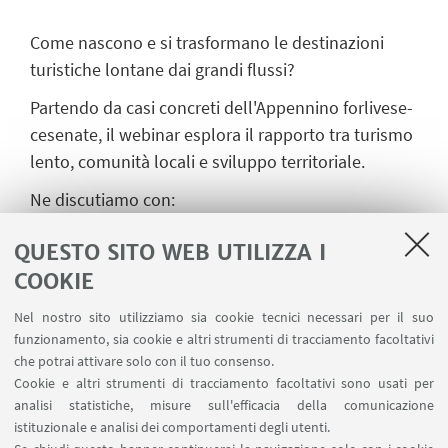
Come nascono e si trasformano le destinazioni
turistiche lontane dai grandi flussi?
Partendo da casi concreti dell'Appennino forlivese-
cesenate, il webinar esplora il rapporto tra turismo
lento, comunità locali e sviluppo territoriale.
Ne discutiamo con:
- prof. Gabriele Manella
(Università di Bologna,
QUESTO SITO WEB UTILIZZA I
Sociologia del Turismo),
COOKIE
-
Cooperativa Fermenti Leontini
Nel nostro sito utilizziamo sia cookie tecnici necessari per il suo
funzionamento, sia cookie e altri strumenti di tracciamento facoltativi
-
Trappisa di Sotto
, rifugio dell'Appennino
che potrai attivare solo con il tuo consenso.
casentinese che rappresenta un esempio concreto
Cookie e altri strumenti di tracciamento facoltativi sono usati per
di turismo esperienziale nelle aree interne.
analisi statistiche, misure sull'efficacia della comunicazione
istituzionale e analisi dei comportamenti degli utenti.
Con il contributo finale di
Visit Romagna
, il