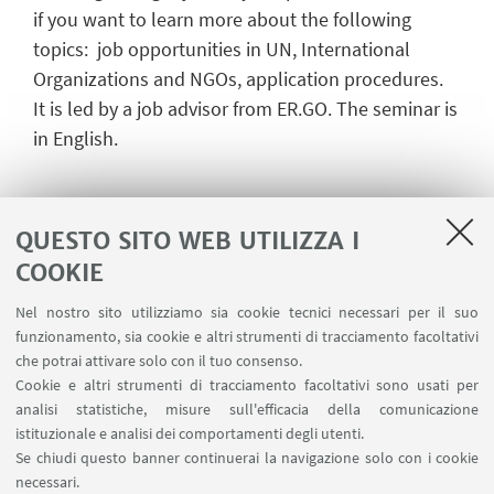
if you want to learn more about the following
topics: job opportunities in UN, International
Organizations and NGOs, application procedures.
It is led by a job advisor from ER.GO. The seminar is
in English.
If you have special needs, please let us know in
QUESTO SITO WEB UTILIZZA I
advance so that we can create an inclusive
environment that encourages the widest
COOKIE
participation.
Nel nostro sito utilizziamo sia cookie tecnici necessari per il suo
Before the webinar subscribers will receive by e-
funzionamento, sia cookie e altri strumenti di tracciamento facoltativi
mail the link to participate.
che potrai attivare solo con il tuo consenso.
Cookie e altri strumenti di tracciamento facoltativi sono usati per
Online registration closes on the day before, at
analisi statistiche, misure sull'efficacia della comunicazione
02:00 pm.
istituzionale e analisi dei comportamenti degli utenti.
Se chiudi questo banner continuerai la navigazione solo con i cookie
Please, register here to the seminar.
necessari.