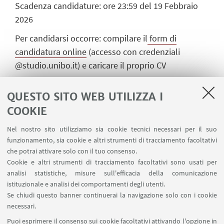
Scadenza candidature: ore 23:59 del 19 Febbraio
2026
Per candidarsi occorre
:
compilare il
form di
candidatura online
(accesso con credenziali
@studio.unibo.it) e caricare il proprio CV
Per informazioni:
oper.space@unibo.it
QUESTO SITO WEB UTILIZZA I
COOKIE
Tutti i dettagli nell'avviso di partecipazione.
Nel nostro sito utilizziamo sia cookie tecnici necessari per il suo
funzionamento, sia cookie e altri strumenti di tracciamento facoltativi
che potrai attivare solo con il tuo consenso.
AVVISO DI PARTECIPAZIONE - HACKATHON
Cookie e altri strumenti di tracciamento facoltativi sono usati per
analisi statistiche, misure sull'efficacia della comunicazione
EMPLOYER BRANDING & MARKETING X
istituzionale e analisi dei comportamenti degli utenti.
AUTOMOBILI LAMBORGHINI
Se chiudi questo banner continuerai la navigazione solo con i cookie
necessari.
Hackathon Employer Branding & Marketing x
Puoi esprimere il consenso sui cookie facoltativi attivando l'opzione in