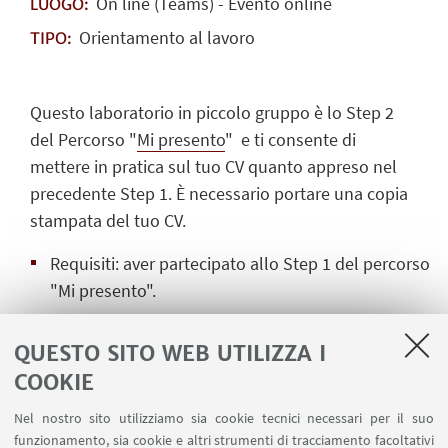
On line (Teams) - Evento online
LUOGO:
Orientamento al lavoro
TIPO:
Questo laboratorio in piccolo gruppo è lo Step 2
del Percorso "
Mi presento
" e ti consente di
mettere in pratica sul tuo CV quanto appreso nel
precedente Step 1. È necessario portare una copia
stampata del tuo CV.
Requisiti: aver partecipato allo Step 1 del percorso
"Mi presento".
Competenze orientative in gioco: imparare
QUESTO SITO WEB UTILIZZA I
revisionare il CV, esercitarsi per brevi
COOKIE
autopresentazioni.
Nel nostro sito utilizziamo sia cookie tecnici necessari per il suo
Partecipanti: massimo 10
funzionamento, sia cookie e altri strumenti di tracciamento facoltativi