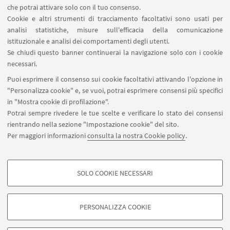
che potrai attivare solo con il tuo consenso.
Il laboratorio è in lingua italiana.
Cookie e altri strumenti di tracciamento facoltativi sono usati per
analisi statistiche, misure sull'efficacia della comunicazione
Nel caso tu non possa partecipare ti chiediamo di
istituzionale e analisi dei comportamenti degli utenti.
cancellarti per tempo, in modo da lasciare ad altre
Se chiudi questo banner continuerai la navigazione solo con i cookie
persone interessate la possibilità di iscriversi.
necessari.
Puoi esprimere il consenso sui cookie facoltativi attivando l'opzione in
Ingresso gratuito con iscrizione obbligatoria.
"Personalizza cookie" e, se vuoi, potrai esprimere consensi più specifici
Per iscriverti scrivi a
orientalavoro@unibo.it
in "Mostra cookie di profilazione".
Potrai sempre rivedere le tue scelte e verificare lo stato dei consensi
rientrando nella sezione "Impostazione cookie" del sito.
Per maggiori informazioni
consulta la nostra Cookie policy
.
SOLO COOKIE NECESSARI
Contatti
COOKIE DI PROFILAZIONE - FACOLTATIVI
Si tratta di cookie utilizzati per analizzare le caratteristiche della navigazione
PERSONALIZZA COOKIE
degli utenti, creare profili in base al loro comportamento sul sito, per analisi
di marketing.
©Copyright 2026 - ALMA MATER STUDIORUM - Università di