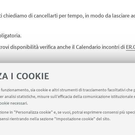
i chiediamo di cancellarti per tempo, in modo da lasciare ad
ligatoria.
rovi disponibilità verifica anche il Calendario incontri di
ER.
ZA I COOKIE
uo funzionamento, sia cookie e altri strumenti di tracciamento facoltativi che 
er analisi statistiche, misure sull'efficacia della comunicazione istituzionale
ookie necessari.
ione in "Personalizza cookie" e, se vuoi, potrai esprimere consensi più specif
onsensi rientrando nella sezione "Impostazione cookie" del sito.
Contatti