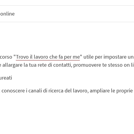
 online
rcorso "
Trovo il lavoro che fa per me
" utile per impostare un
llargare la tua rete di contatti, promuovere te stesso on lin
aureati
onoscere i canali di ricerca del lavoro, ampliare le proprie st