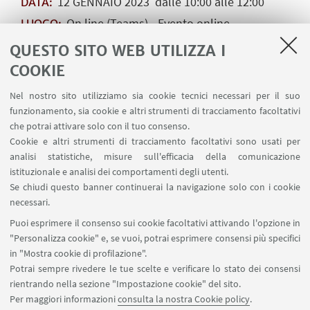
12
GENNAIO
2023
dalle 10:00 alle 12:00
DATA:
On line (Teams) - Evento online
LUOGO:
Orientamento al lavoro
TIPO:
QUESTO SITO WEB UTILIZZA I
COOKIE
Nel nostro sito utilizziamo sia cookie tecnici necessari per il suo
Questo laboratorio in piccolo gruppo è lo Step
funzionamento, sia cookie e altri strumenti di tracciamento facoltativi
successivo del seminario su Linkedin e ti consente
che potrai attivare solo con il tuo consenso.
di mettere in pratica quanto appreso. È necessario
Cookie e altri strumenti di tracciamento facoltativi sono usati per
aver già completato il proprio profilo Linkedin.
analisi statistiche, misure sull'efficacia della comunicazione
istituzionale e analisi dei comportamenti degli utenti.
Requisiti: aver partecipato al seminario su Linkedin
Se chiudi questo banner continuerai la navigazione solo con i cookie
e aver completato il proprio profilo Linkedin.
necessari.
Puoi esprimere il consenso sui cookie facoltativi attivando l'opzione in
Il laboratorio è in lingua italiana.
"Personalizza cookie" e, se vuoi, potrai esprimere consensi più specifici
Per iscriverti scrivi a
orientalavoro@unibo.it
in "Mostra cookie di profilazione".
Potrai sempre rivedere le tue scelte e verificare lo stato dei consensi
rientrando nella sezione "Impostazione cookie" del sito.
Per maggiori informazioni
consulta la nostra Cookie policy
.