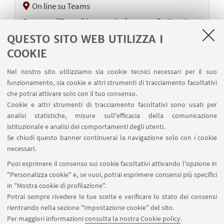
On line su Teams
Percorso "Trovo il lavoro che fa per me" - Step 1
QUESTO SITO WEB UTILIZZA I
COOKIE
01
FEBBRAIO
-
05
FEBBRAIO
2021
Nel nostro sito utilizziamo sia cookie tecnici necessari per il suo
INCONTRARE ENTI E IMPRESE, FARE NETWORKING
funzionamento, sia cookie e altri strumenti di tracciamento facoltativi
Recruiting Week Pharma&Biotech
che potrai attivare solo con il tuo consenso.
Cookie e altri strumenti di tracciamento facoltativi sono usati per
online
analisi statistiche, misure sull'efficacia della comunicazione
istituzionale e analisi dei comportamenti degli utenti.
Se chiudi questo banner continuerai la navigazione solo con i cookie
necessari.
1
52
53
54
...
55
Puoi esprimere il consenso sui cookie facoltativi attivando l'opzione in
«
"Personalizza cookie" e, se vuoi, potrai esprimere consensi più specifici
Precedenti
in "Mostra cookie di profilazione".
56
57
58
64
...
12
Potrai sempre rivedere le tue scelte e verificare lo stato dei consensi
elementi
Successivi
rientrando nella sezione "Impostazione cookie" del sito.
12
Per maggiori informazioni
consulta la nostra Cookie policy
.