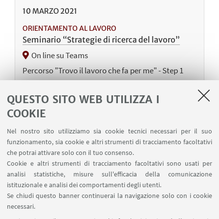
10
MARZO
2021
ORIENTAMENTO AL LAVORO
Seminario “Strategie di ricerca del lavoro”
On line su Teams
Percorso "Trovo il lavoro che fa per me" - Step 1
QUESTO SITO WEB UTILIZZA I
09
MARZO
2021
COOKIE
INCONTRARE ENTI E IMPRESE, FARE NETWORKING
Nel nostro sito utilizziamo sia cookie tecnici necessari per il suo
Job incontra online con Volkswagen Group
funzionamento, sia cookie e altri strumenti di tracciamento facoltativi
Italia
che potrai attivare solo con il tuo consenso.
Cookie e altri strumenti di tracciamento facoltativi sono usati per
online
analisi statistiche, misure sull'efficacia della comunicazione
istituzionale e analisi dei comportamenti degli utenti.
Se chiudi questo banner continuerai la navigazione solo con i cookie
necessari.
1
51
52
53
...
54