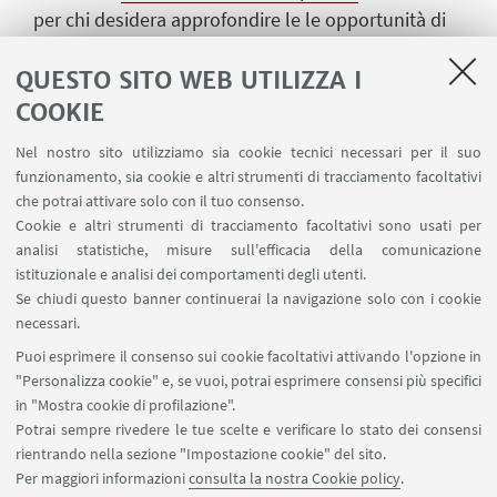
per chi desidera approfondire le le opportunità di
lavoro nelle ONG, nelle organizzaioni internazionali
QUESTO SITO WEB UTILIZZA I
e le procedure per candidarsi.
Conduce un'orientatrice al lavoro di ER.GO. Il
COOKIE
seminario è in lingua italiana.
Nel nostro sito utilizziamo sia cookie tecnici necessari per il suo
funzionamento, sia cookie e altri strumenti di tracciamento facoltativi
Se hai bisogni speciali ti chiediamo di segnalarcelo
che potrai attivare solo con il tuo consenso.
in anticipo in modo da creare un ambiente
Cookie e altri strumenti di tracciamento facoltativi sono usati per
inclusivo che favorisca la più ampia partecipazione.
analisi statistiche, misure sull'efficacia della comunicazione
istituzionale e analisi dei comportamenti degli utenti.
Agli iscritti verrà inviato il link per partecipare prima
Se chiudi questo banner continuerai la navigazione solo con i cookie
del seminario.Le iscrizioni chiuderanno alle ore
necessari.
14:00 del giorno precedente.
Puoi esprimere il consenso sui cookie facoltativi attivando l'opzione in
Questo è il
form
per registrarti.
"Personalizza cookie" e, se vuoi, potrai esprimere consensi più specifici
Per info scrivere a:
orientamento.ferrara@er-go.it
in "Mostra cookie di profilazione".
Potrai sempre rivedere le tue scelte e verificare lo stato dei consensi
rientrando nella sezione "Impostazione cookie" del sito.
Per maggiori informazioni
consulta la nostra Cookie policy
.