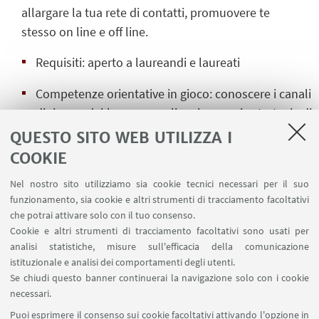
allargare la tua rete di contatti, promuovere te
stesso on line e off line.
Requisiti: aperto a laureandi e laureati
Competenze orientative in gioco: conoscere i canali
di ricerca del lavoro, ampliare le proprie strategie di
ricerca, valorizzare il proprio network.
QUESTO SITO WEB UTILIZZA I
COOKIE
Durata: 2 ore
Nel nostro sito utilizziamo sia cookie tecnici necessari per il suo
Partecipanti: massimo 100
funzionamento, sia cookie e altri strumenti di tracciamento facoltativi
che potrai attivare solo con il tuo consenso.
Il seminario è in lingua italiana.
Cookie e altri strumenti di tracciamento facoltativi sono usati per
analisi statistiche, misure sull'efficacia della comunicazione
Se hai bisogni speciali ti chiediamo di segnalarcelo
istituzionale e analisi dei comportamenti degli utenti.
in anticipo in modo da creare un ambiente
Se chiudi questo banner continuerai la navigazione solo con i cookie
inclusivo che favorisca la più ampia partecipazione.
necessari.
Puoi esprimere il consenso sui cookie facoltativi attivando l'opzione in
Iscriviti su
Studenti online
(sezione Prenotazioni)