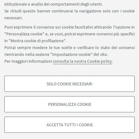
istituzionale e analisi dei comportamenti degli utenti.
inclusivo che favorisca la più ampia partecipazione.
Se chiudi questo banner continuerai la navigazione solo con i cookie
necessari.
Ingresso gratuito con iscrizione obbligatoria
Puoi esprimere il consenso sui cookie facoltativi attivando l'opzione in
tramite
Studenti Online
.
"Personalizza cookie" e, se vuoi, potrai esprimere consensi più specifici
Per informazioni
orientalavoro@unibo.it
in "Mostra cookie di profilazione".
Potrai sempre rivedere le tue scelte e verificare lo stato dei consensi
rientrando nella sezione "Impostazione cookie" del sito.
Per maggiori informazioni
consulta la nostra Cookie policy
.
SOLO COOKIE NECESSARI
Contatti
COOKIE DI PROFILAZIONE - FACOLTATIVI
Si tratta di cookie utilizzati per analizzare le caratteristiche della navigazione
PERSONALIZZA COOKIE
degli utenti, creare profili in base al loro comportamento sul sito, per analisi
di marketing.
©Copyright 2026 - ALMA MATER STUDIORUM - Università di
Mostra cookie di profilazione
Bologna - Via Zamboni, 33 - 40126 Bologna - PI: 01131710376 -
ACCETTA TUTTI I COOKIE
CF: 80007010376 -
Privacy
-
Note legali
-
Impostazioni Cookie
Google/Youtube Video