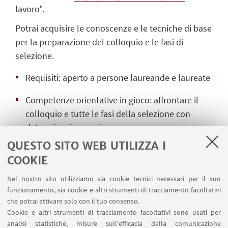
lavoro
".
Potrai acquisire le conoscenze e le tecniche di base
per la preparazione del colloquio e le fasi di
selezione.
Requisiti: aperto a persone laureande e laureate
Competenze orientative in gioco: affrontare il
colloquio e tutte le fasi della selezione con
determinazione e sicurezza
QUESTO SITO WEB UTILIZZA I
Durata: 2 ore
COOKIE
Partecipanti: massimo 100
Nel nostro sito utilizziamo sia cookie tecnici necessari per il suo
funzionamento, sia cookie e altri strumenti di tracciamento facoltativi
Il seminario è in lingua italiana.
che potrai attivare solo con il tuo consenso.
Cookie e altri strumenti di tracciamento facoltativi sono usati per
Se hai bisogni speciali ti chiediamo di segnalarcelo
analisi statistiche, misure sull'efficacia della comunicazione
in anticipo in modo da creare un ambiente