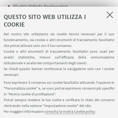
Electric Vehicle Engineering
QUESTO SITO WEB UTILIZZA I
Electronics Engineering for Intelligent Vehicles
COOKIE
Mechanical Engineering / Mechanical Engineering
Nel nostro sito utilizziamo sia cookie tecnici necessari per il suo
for Sustainability
funzionamento, sia cookie e altri strumenti di tracciamento facoltativi
che potrai attivare solo con il tuo consenso.
Places are limited (priority will be given based on
Cookie e altri strumenti di tracciamento facoltativi sono usati per
the order of registration).
analisi statistiche, misure sull'efficacia della comunicazione
istituzionale e analisi dei comportamenti degli utenti.
Please note:
No transfer service is provided;
Se chiudi questo banner continuerai la navigazione solo con i cookie
therefore, event participants will need to reach the
necessari.
racetrack independently using their own means of
Puoi esprimere il consenso sui cookie facoltativi attivando l'opzione in
transportation. The meeting point is scheduled for
"Personalizza cookie" e, se vuoi, potrai esprimere consensi più specifici
9:30 a.m. at the entrance of the racetrack.
in "Mostra cookie di profilazione".
Potrai sempre rivedere le tue scelte e verificare lo stato dei consensi
rientrando nella sezione "Impostazione cookie" del sito.
Per maggiori informazioni
consulta la nostra Cookie policy
.