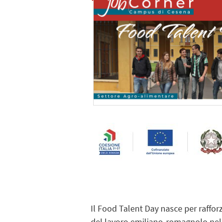
Il
Food Talent Day
nasce per rafforz
del lavoro emiliano-romagnolo nel 