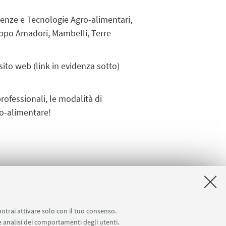
cienze e Tecnologie Agro-alimentari,
ruppo Amadori, Mambelli, Terre
 sito web (link in evidenza sotto)
professionali, le modalità di
ro-alimentare
!
y
[ .pdf 244Kb ]
potrai attivare solo con il tuo consenso.
 e analisi dei comportamenti degli utenti.