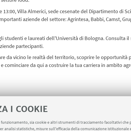
e 13:00
, Villa Almerici, sede cesenate del Dipartimento di S
e importanti aziende del settore: Agrintesa, Babbi, Camst, G
gli studenti e laureati dell'Università di Bologna. Consulta il
aziende partecipanti.
e da vicino le realtà del territorio, scoprire le opportunità 
 e cominciare da qui a costruire la tua
carriera in ambito ag
ZA I COOKIE
Locandina Food Talent Da
uo funzionamento, sia cookie e altri strumenti di tracciamento facoltativi che 
er analisi statistiche, misure sull'efficacia della comunicazione istituzionale