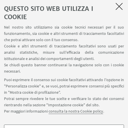
portare con te
una copia stampata del tuo cv
e
una
QUESTO SITO WEB UTILIZZA I
penna per prendere appunti. Controlla la posta per
COOKIE
eventuali indicazioni che riceverai il giorno prima.
Nel nostro sito utilizziamo sia cookie tecnici necessari per il suo
Il Check CV sarà svolto presso il
Servizio di
funzionamento, sia cookie e altri strumenti di tracciamento facoltativi
Orientamento al Lavoro, L.go Trombetti 1, Bologna.
che potrai attivare solo con il tuo consenso.
Cookie e altri strumenti di tracciamento facoltativi sono usati per
Non è necessaria la prenotazione.
analisi statistiche, misure sull'efficacia della comunicazione
istituzionale e analisi dei comportamenti degli utenti.
Per ulteriori informazioni rivolgiti
Se chiudi questo banner continuerai la navigazione solo con i cookie
a:
orientalavoro@unibo.it
necessari.
Puoi esprimere il consenso sui cookie facoltativi attivando l'opzione in
"Personalizza cookie" e, se vuoi, potrai esprimere consensi più specifici
in "Mostra cookie di profilazione".
Potrai sempre rivedere le tue scelte e verificare lo stato dei consensi
rientrando nella sezione "Impostazione cookie" del sito.
Per maggiori informazioni
consulta la nostra Cookie policy
.