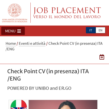
IT
EN
MENU
Home
/
Eventi e attività
/
Check Point CV (in presenza) ITA
/ENG
Check Point CV (in presenza) ITA
/ENG
POWERED BY UNIBO and ER.GO