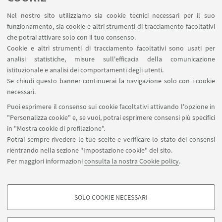
A iscrizioni concluse sarà inviata a tutti i
partecipanti una mail con le istruzioni per
Nel nostro sito utilizziamo sia cookie tecnici necessari per il suo
funzionamento, sia cookie e altri strumenti di tracciamento facoltativi
accedere.
che potrai attivare solo con il tuo consenso.
E' consigliato inviare l'ultima versione del CV da
Cookie e altri strumenti di tracciamento facoltativi sono usati per
analisi statistiche, misure sull'efficacia della comunicazione
revisionare qualche giorno prima
istituzionale e analisi dei comportamenti degli utenti.
dell'appuntamento.
Se chiudi questo banner continuerai la navigazione solo con i cookie
Per info scrivere a
necessari.
campuscesena.placement@unibo.it
Puoi esprimere il consenso sui cookie facoltativi attivando l'opzione in
"Personalizza cookie" e, se vuoi, potrai esprimere consensi più specifici
in "Mostra cookie di profilazione".
Potrai sempre rivedere le tue scelte e verificare lo stato dei consensi
rientrando nella sezione "Impostazione cookie" del sito.
Per maggiori informazioni
consulta la nostra Cookie policy
.
SOLO COOKIE NECESSARI
Contatti
COOKIE DI PROFILAZIONE - FACOLTATIVI