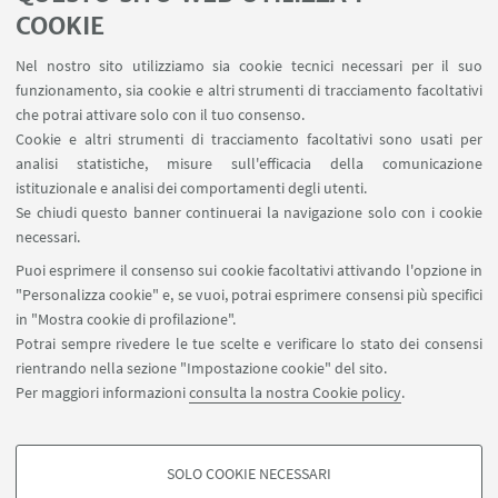
Dalle 10.30 alle 16.00 - Atrio piano terra
COOKIE
Sarà allestito uno stand aziendale per attività di
Nel nostro sito utilizziamo sia cookie tecnici necessari per il suo
networking e per scoprire i progetti più innovativi
funzionamento, sia cookie e altri strumenti di tracciamento facoltativi
che potrai attivare solo con il tuo consenso.
sviluppati dall'azienda.
Cookie e altri strumenti di tracciamento facoltativi sono usati per
analisi statistiche, misure sull'efficacia della comunicazione
istituzionale e analisi dei comportamenti degli utenti.
Target
Se chiudi questo banner continuerai la navigazione solo con i cookie
necessari.
Sono invitati studenti e laureati triennali e
Puoi esprimere il consenso sui cookie facoltativi attivando l'opzione in
magistrali di ambito STEM
"Personalizza cookie" e, se vuoi, potrai esprimere consensi più specifici
in "Mostra cookie di profilazione".
Potrai sempre rivedere le tue scelte e verificare lo stato dei consensi
rientrando nella sezione "Impostazione cookie" del sito.
Per maggiori informazioni
consulta la nostra Cookie policy
.
SOLO COOKIE NECESSARI
Contatti
COOKIE DI PROFILAZIONE - FACOLTATIVI