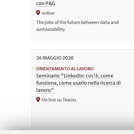
con P&G
online
The jobs of the future between data and
sustainability.
26
MAGGIO
2020
ORIENTAMENTO AL LAVORO
Seminario "LinkedIn: cos'è, come
funziona, come usarlo nella ricerca di
lavoro"
On line su Teams