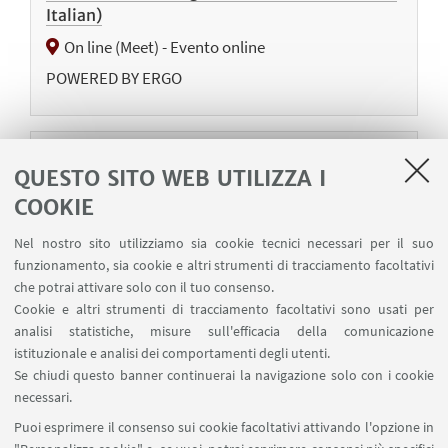
Italian)
On line (Meet) - Evento online
POWERED BY ERGO
02
DICEMBRE
2025
QUESTO SITO WEB UTILIZZA I
PREPARARTI AL MONDO DEL LAVORO
COOKIE
Seminario "LinkedIn: cos'è, come funziona,
come usarlo nella ricerca di lavoro" (in Italian)
Nel nostro sito utilizziamo sia cookie tecnici necessari per il suo
funzionamento, sia cookie e altri strumenti di tracciamento facoltativi
On line (Teams) - Evento online
che potrai attivare solo con il tuo consenso.
POWERED BY UNIBO
Cookie e altri strumenti di tracciamento facoltativi sono usati per
analisi statistiche, misure sull'efficacia della comunicazione
istituzionale e analisi dei comportamenti degli utenti.
Se chiudi questo banner continuerai la navigazione solo con i cookie
necessari.
1
11
12
13
...
14
Puoi esprimere il consenso sui cookie facoltativi attivando l'opzione in